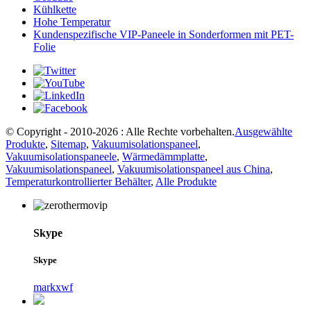
Kühlkette
Hohe Temperatur
Kundenspezifische VIP-Paneele in Sonderformen mit PET-
Folie
© Copyright - 2010-2026 : Alle Rechte vorbehalten.
Ausgewählte
Produkte
,
Sitemap
,
Vakuumisolationspaneel
,
Vakuumisolationspaneele
,
Wärmedämmplatte
,
Vakuumisolationspaneel
,
Vakuumisolationspaneel aus China
,
Temperaturkontrollierter Behälter
,
Alle Produkte
Skype
Skype
markxwf