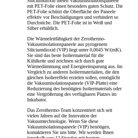
Siliciumdioxid bieten Vakuumisolationspaneele
mit PET-Folie einen besonders guten Schutz. Die
PET-Folie schützt die Oberfläche der Paneele
effektiv vor Beschädigungen und verhindert so
Durchstiche. Die PET-Folie ist in Weiß und
Silber erhältlich.
Die Wärmeleitfähigkeit der Zerothermo-
Vakuumisolationspaneele aus pyrogenem
Siliciumdioxid (VIP) liegt unter 0,0045 W/(mK).
Sie sind das beste Isoliermaterial für die
Kühlkette und zeichnen sich durch gute
Wärmedämmung und Energieeinsparung aus. Im
Vergleich zu anderen Isoliermaterialien, die den
gleichen Isoliereffekt erzielen sollen, ermöglicht
die Vakuumisolationspaneele (VIP-Platte) eine
Reduzierung des benötigten Isoliermaterials oder
eine Vergrößerung des verfügbaren Platzes im
Inkubator.
Das Zerothermo-Team konzentriert sich seit
vielen Jahren auf die Innovation der
Vakuumtechnologie. Wenn Sie diese
Vakuumisolationspaneele (VIP) benötigen,
kontaktieren Sie uns bitte. Wir werden Ihnen
innerhalb von 12 Stunden mit bestem