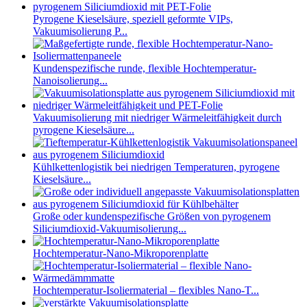
Pyrogene Kieselsäure, speziell geformte VIPs,
Vakuumisolierung P...
Kundenspezifische runde, flexible Hochtemperatur-
Nanoisolierung...
Vakuumisolierung mit niedriger Wärmeleitfähigkeit durch
pyrogene Kieselsäure...
Kühlkettenlogistik bei niedrigen Temperaturen, pyrogene
Kieselsäure...
Große oder kundenspezifische Größen von pyrogenem
Siliciumdioxid-Vakuumisolierung...
Hochtemperatur-Nano-Mikroporenplatte
Hochtemperatur-Isoliermaterial – flexibles Nano-T...